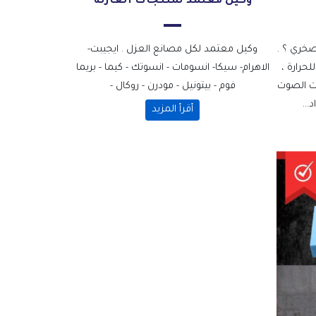
وكيل معتمد لمنتجات العازله
صخري ؟ .
وكيل معتمد لكل مصانع العزل . ايجيبت-
حرارة ،
الاهرام- سيكا- انسومات - انسوتك - كيما - بريما
ات الصوت
فوم - بيتونيل - مودرن - روكال -
..
أقرأ المزيد