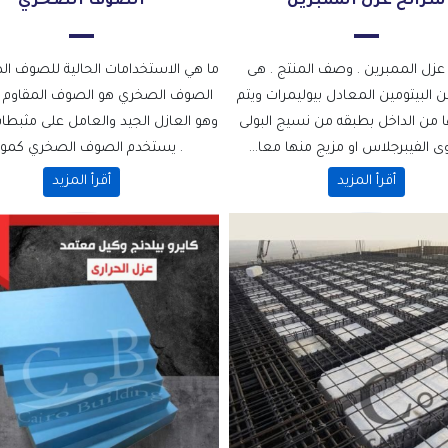
شرائح عزل الممبرين
الصوف الصخري
عزل الممبرين . وصف المنتج . هى
ما هي الاستخدامات الحالية للصوف ال
 البيتومين المعادل بيوليمرات ويتم
الصوف الصخري هو الصوف المقاوم لل
 من الداخل بطبقه من نسيج البولى
وهو العازل الجيد والعامل على مثبط
ى الفيبرجلاس او مزيج منها معا...
. يستخدم الصوف الصخري كمواد.
أقرأ المزيد
أقرأ المزيد