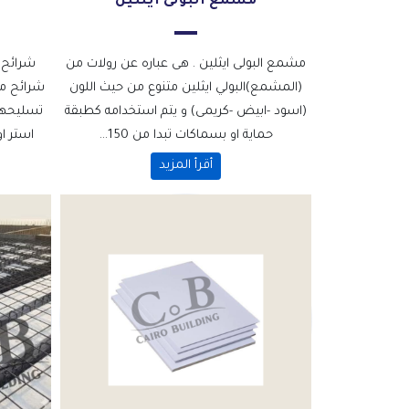
مشمع البولى ايثلين
مشمع البولى ايثلين . هى عباره عن رولات من
شرائح 
(المشمع)البولي ايثلين متنوع من حيث اللون
شرائح من
(اسود -ابيض -كريمى) و يتم استخدامه كطبقة
تسليحها
حماية او بسماكات تبدا من 150...
استر او
أقرأ المزيد