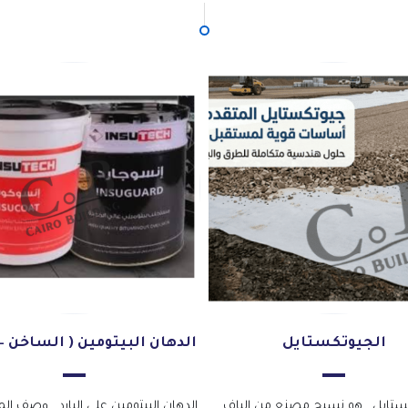
الجيوتكستايل
الدهان البيتومين ( الساخن – ا
كستايل . هو نسيج مصنع من الياف
الدهان البيتومين على البارد . وصف الم