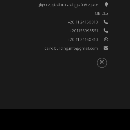
عماره ١٧ شارع المدينه المنوره بجوار
بنك CIB
⁦+20 11 24160810⁩
+201156998551
⁦+20 11 24160810⁩
cairo.building.info@gmail.com