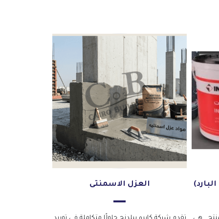
لبارد)
العزل الاسمنتى
نتج . هى
تقدم شركة كايرو بيلدنج حلولًا متكاملة في توريد